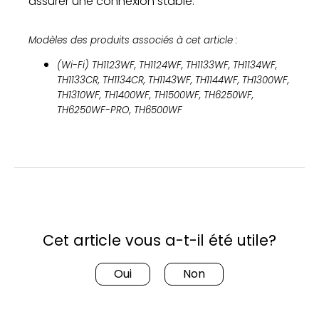
assurer une connexion stable.
Modèles des produits associés à cet article :
(Wi-Fi) TH1123WF, TH1124WF, TH1133WF, TH1134WF,
TH1133CR, TH1134CR,
TH1143WF, TH1144WF, TH1300WF,
TH1310WF, TH1400WF, TH1500WF, TH6250WF,
TH6250WF-PRO, TH6500WF
Cet article vous a-t-il été utile?
Oui
Non