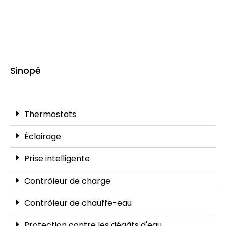
Sinopé
Thermostats
Éclairage
Prise intelligente
Contrôleur de charge
Contrôleur de chauffe-eau
Protection contre les dégâts d'eau