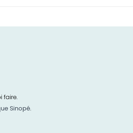
faire.
que Sinopé
.