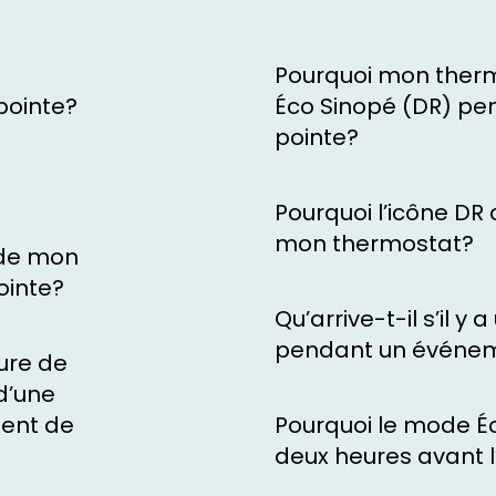
Pourquoi mon ther
pointe?
Éco Sinopé (DR) pe
pointe?
Pourquoi l’icône DR c
mon thermostat?
e de mon
ointe?
Qu’arrive-t-il s’il y
pendant un événem
ture de
d’une
ent de
Pourquoi le mode Éc
deux heures avant 