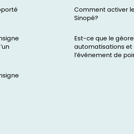
pporté
Comment activer les
Sinopé?
nsigne
Est-ce que le géore
d’un
automatisations et 
l’événement de poi
nsigne