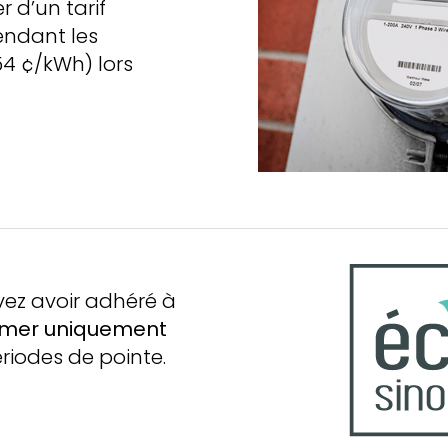
r d’un tarif
endant les
154 ¢/kWh) lors
vez avoir adhéré à
mer uniquement
riodes de pointe.