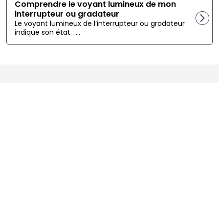
Comprendre le voyant lumineux de mon
interrupteur ou gradateur
Le voyant lumineux de l’interrupteur ou gradateur
indique son état : ...
Copyright © 2026 Sinopé Technologies Inc. Tous droits réservés.
Nous contacter
Politique de confidentialité
Politique sur les témoins
Politique de retour