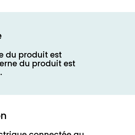
e
e du produit est
erne du produit est
.
on
ctrique connectée au