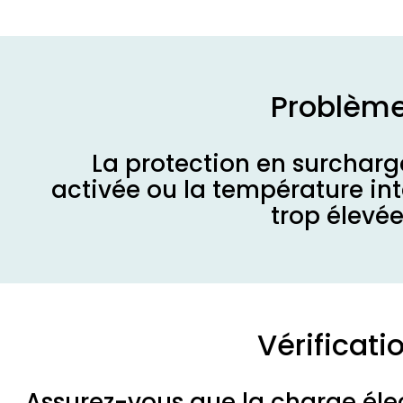
Problèm
La protection en surcharg
activée ou la température int
trop élevée
Vérificati
Assurez-vous que la charge éle