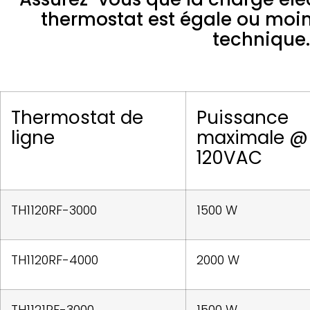
thermostat est égale ou moin
technique.
Thermostat de
Puissance
ligne
maximale @
120VAC
TH1120RF-3000
1500 W
TH1120RF-4000
2000 W
TH1121RF-3000
1500 W