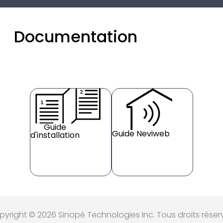
Documentation
Guide
Guide Neviweb
d'installation
yright © 2026 Sinopé Technologies Inc. Tous droits réser