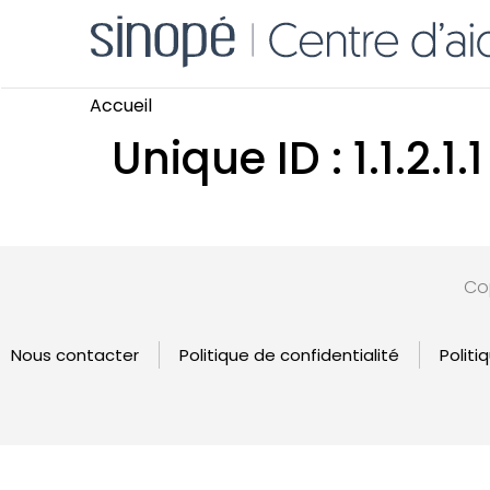
Accueil
Unique ID :
1.1.2.1.1
Cop
Nous contacter
Politique de confidentialité
Politi