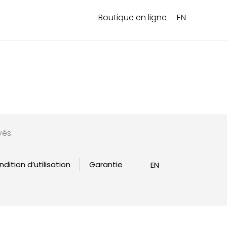
Boutique en ligne
EN
vés.
dition d’utilisation
Garantie
EN