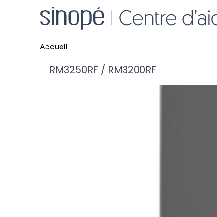
Accueil
RM3250RF / RM3200RF