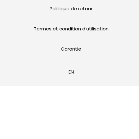
Politique de retour
Termes et condition d’utilisation
Garantie
EN