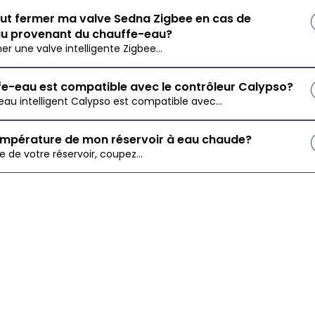
ut fermer ma valve Sedna Zigbee en cas de
eau provenant du chauffe-eau?
mer une valve intelligente Zigbee...
e-eau est compatible avec le contrôleur Calypso?
au intelligent Calypso est compatible avec...
empérature de mon réservoir à eau chaude?
 de votre réservoir, coupez...
re le chauffe-eau durant la nuit?
éduire la consommation absolue, la stratégie la plus...
ut fermer ma valve intelligente Sedna en cas de
eau provenant du chauffe-eau?
ire fermer automatiquement une valve intelligente Wi-Fi...