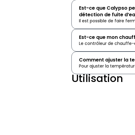
Est-ce que Calypso pe
détection de fuite d’
Il est possible de faire fer
Est-ce que mon chauff
Le contrôleur de chauffe-e
Comment ajuster la t
Pour ajuster la température
Utilisation
Est-ce payant d’éteind
Plutôt que de chercher à r
Est-ce que Calypso pe
détection de fuite d’
Il n’est pas possible de fa