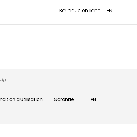
Boutique en ligne
EN
vés.
dition d’utilisation
Garantie
EN