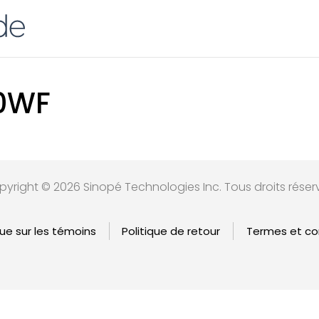
0WF
yright © 2026 Sinopé Technologies Inc. Tous droits réser
que sur les témoins
Politique de retour
Termes et con