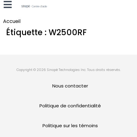
Accueil
Étiquette :
W2500RF
Copyright © 2026 Sinopé Technologies Inc. Tous droits réservés.
Nous contacter
Politique de confidentialité
Politique sur les témoins