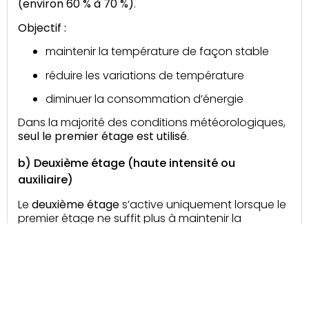
(environ 60 % à 70 %)
.
Objectif :
maintenir la température de façon stable
réduire les variations de température
diminuer la consommation d’énergie
Dans la majorité des conditions météorologiques,
seul le premier étage est utilisé
.
b) Deuxième étage (haute intensité ou
auxiliaire)
Le
deuxième étage
s’active uniquement lorsque le
premier étage ne suffit plus à maintenir la
température désirée.
Cela se produit souvent lorsque :
la température extérieure est très basse
une montée rapide de température est