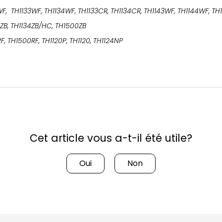
WF, TH1133WF, TH1134WF, TH1133CR, TH1134CR, TH1143WF, TH1144WF, T
4ZB, TH1134ZB/HC, TH1500ZB
RF, TH1500RF, TH1120P, TH1120, TH1124NP
Cet article vous a-t-il été utile?
Oui
Non