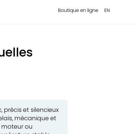
Boutique en ligne
EN
uelles
 précis et silencieux
relais, mécanique et
c moteur ou