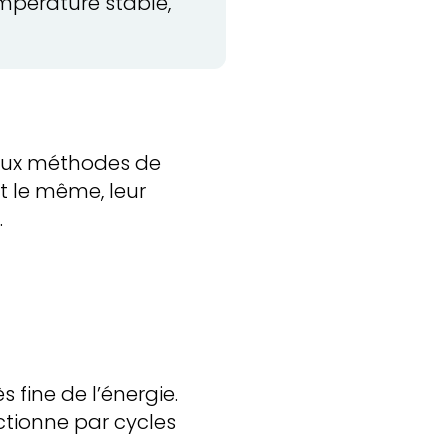
mpérature stable,
 deux méthodes de
oit le même, leur
.
 fine de l’énergie.
ctionne par cycles