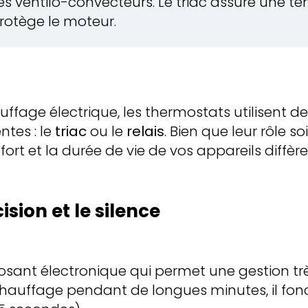
s ventilo-convecteurs. Le triac assure une te
protège le moteur.
auffage électrique, les thermostats utilisent
tes : le
triac
ou le
relais
. Bien que leur rôle s
ort et la durée de vie de vos appareils diffère
cision et le silence
sant électronique qui permet une gestion très
 chauffage pendant de longues minutes, il fon