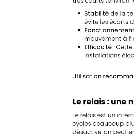
très courts (environ 
Stabilité de la 
évite les écarts
Fonctionnement s
mouvement à l’in
Efficacité :
Cette 
installations élec
Utilisation recomma
Le relais : une
Le relais est un inte
cycles beaucoup plus 
désactive, on peut en