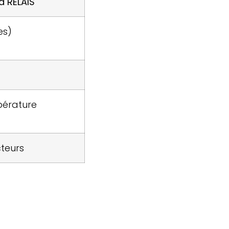
 RELAIS
es)
pérature
teurs