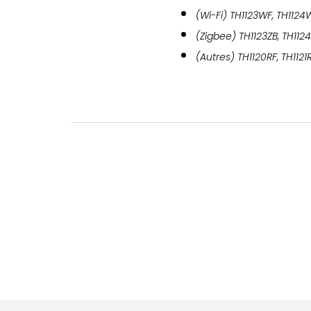
(Wi-Fi) TH1123WF, TH1124
(Zigbee) TH1123ZB, TH112
(Autres) TH1120RF, TH1121