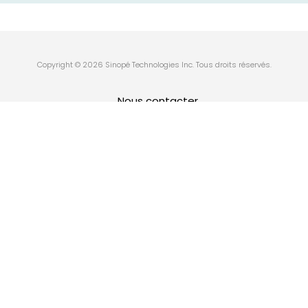
Copyright © 2026 Sinopé Technologies Inc. Tous droits réservés.
Nous contacter
Politique de confidentialité
Politique sur les témoins
Politique de retour
Termes et condition d’utilisation