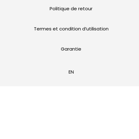
Politique de retour
Termes et condition d’utilisation
Garantie
EN