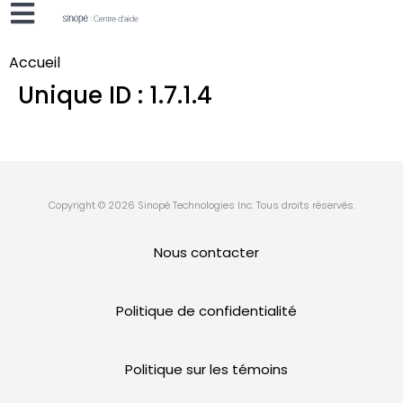
Accueil
Unique ID :
1.7.1.4
Copyright © 2026 Sinopé Technologies Inc. Tous droits réservés.
Nous contacter
Politique de confidentialité
Politique sur les témoins