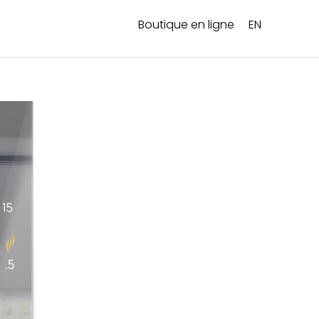
Boutique en ligne
EN