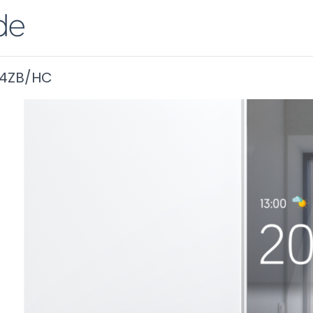
34ZB/HC