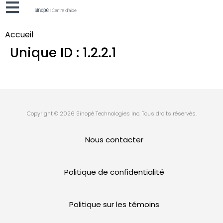
Accueil
Unique ID :
1.2.2.1
Copyright © 2026 Sinopé Technologies Inc. Tous droits réservés.
Nous contacter
Politique de confidentialité
Politique sur les témoins