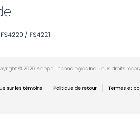
 FS4220 / FS4221
yright © 2026 Sinopé Technologies Inc. Tous droits réser
que sur les témoins
Politique de retour
Termes et con